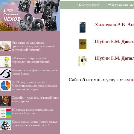
“Биография”
“Чеховские ме
Хижняков В.В.
Ан
Шубин Б.М.
Докто
Что такое врожденная
грамотность? Дело в хорошей
зрительной памяти?
Шубин Б.М.
Допол
«Маленький принц» был
переведен на клингонский
В немецком алфавите появилась
новая буква
Сайт об итимных услугах:
кунн
2019 год провозглашен
Международным годом языков
коренных народов
Секвойя – человек, который спас
язык чероки
10 самых распространненых
языков в Европе
Какие слова из японского языка
прижились в нашей речи?