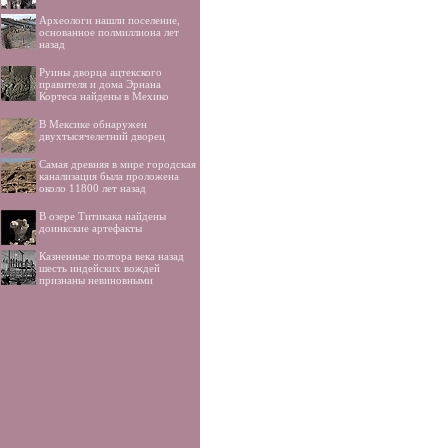
Археологи нашли поселение,
основанное полмиллиона лет
назад
Руины дворца ацтекского
правителя и дома Эрнана
Кортеса найдены в Мехико
В Мексике обнаружен
двухтысячелетний дворец
Самая древняя в мире городская
канализация была проложена
около 11800 лет назад
В озере Титикака найдены
доинкские артефакты
Казненные полтора века назад
шесть индейских вождей
признаны невиновными