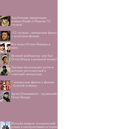
Зарубежные экранизации
романа Ильфа и Петрова '12
стульев'
«12 стульев»: интересные факты
о культовом фильме
Кто играл Остапа Бендера в
кино
Великий комбинатор: кем был
Остап Бендер в реальной жизни?
Удачные писательские дуэты в
истории постсоветской и
советской литературы
7 интересных фактов о фильме
«Золотой телёнок»
Арчил Гомиашвили - грузинский
Остап Бендер
История жанров: исторический
роман и альтернативная история