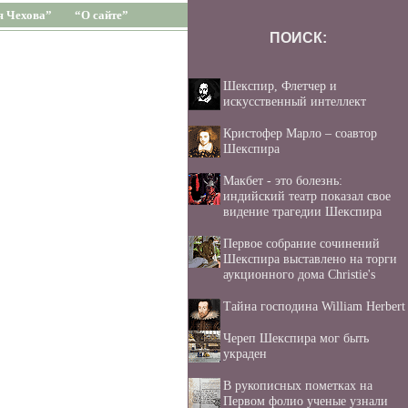
я Чехова”
“О сайте”
ПОИСК:
Шекспир, Флетчер и
искусственный интеллект
Кристофер Марло – соавтор
Шекспира
Макбет - это болезнь:
индийский театр показал свое
видение трагедии Шекспира
Первое собрание сочинений
Шекспира выставлено на торги
аукционного дома Christie's
Тайна господина William Herbert
Череп Шекспира мог быть
украден
В рукописных пометках на
Первом фолио ученые узнали