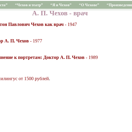
ста”
“Чехов и театр”
“Я и Чехов”
“О Чехове”
“Произведени
А. П. Чехов - врач
тон Павлович Чехов как врач
- 1947
р А. П. Чехов
- 1977
нение к портретам: Доктор А. П. Чехов
- 1989
илингус от 1500 рублей
.