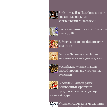
Библиотекой в Челябинске снят
боевик для борьбы с
забывчивыми читателями
Как в старинных книгах биологи
ищут ДНК
В Москве откроют библиотеку
комиксов
Записи Леонардо да Винчи
выложены в свободный доступ
Российские ученые нашли
способ прочитать утраченные
рукописи
В Англии найден ранее
неизвестный фрагмент
средневековой легенды про
короля Артура
Ученые подсчитали число книг