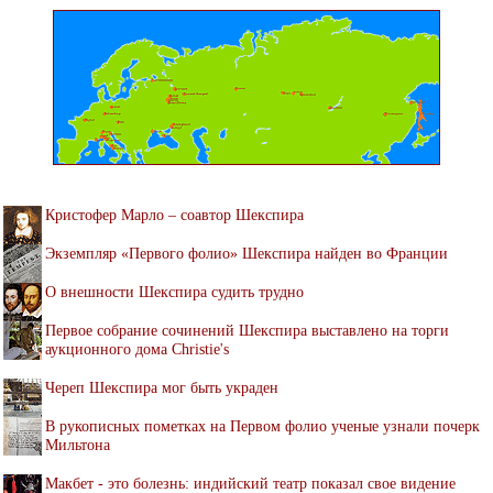
Кристофер Марло – соавтор Шекспира
Экземпляр «Первого фолио» Шекспира найден во Франции
О внешности Шекспира судить трудно
Первое собрание сочинений Шекспира выставлено на торги
аукционного дома Christie's
Череп Шекспира мог быть украден
В рукописных пометках на Первом фолио ученые узнали почерк
Мильтона
Макбет - это болезнь: индийский театр показал свое видение