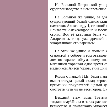
На Большой Петровской улиц
судопроизводства в нем временно
На Большой же улице, за зда
существующий белый одноэтажный
памятник Александру 1, стоящий 
Елизавете Александровне и после
своих. Вся её квартира была у
Андреевны, тогда уже древней и
закармливала его вареньем.
На этой же улице и поныне с
старостой в соборе и торговавшег
дом по заранее обдуманному пла
магазинов торговал одно время о
мальчиком Антон Чехов, учившийся
Рядом с лавкой П.Е. была пар
вывез оттуда целый склад керос
приманки покупателей целый де
смотреть чуть ли не весь город. О
Верхний этаж дома Третьяк
тогдашнему/.Полы в залах распи
редкостью и привлекало множест