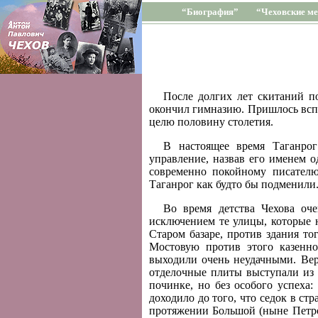
“Биография”
“Чеховские ме
После долгих лет скитаний по
окончил гимназию. Пришлось вспом
целю половину столетия.
В настоящее время Таганрог
управление, назвав его именем о
современно покойному писателю
Таганрог как будто бы подменили
Во время детства Чехова оч
исключением те улицы, которые 
Старом базаре, против здания то
Мостовую против этого казенно
выходили очень неудачными. Вер
отделочные плиты выступали из 
починке, но без особого успеха
доходило до того, что седок в ст
протяжении Большой (ныне Петро