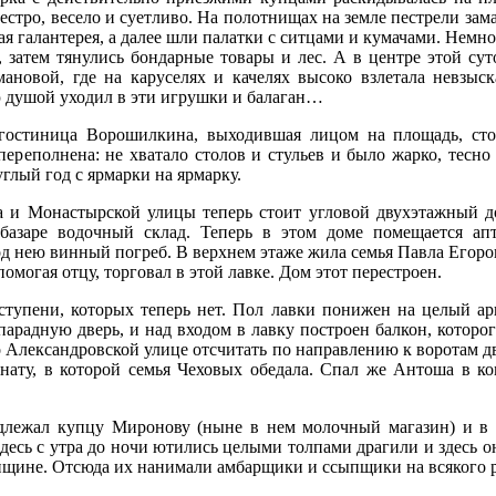
пестро, весело и суетливо. На полотнищах на земле пестрели з
ая галантерея, а далее шли палатки с ситцами и кумачами. Немн
 затем тянулись бондарные товары и лес. А в центре этой су
ановой, где на каруселях и качелях высоко взлетала невзыс
ою душой уходил в эти игрушки и балаган…
гостиница Ворошилкина, выходившая лицом на площадь, сто
переполнена: не хватало столов и стульев и было жарко, тесно
глый год с ярмарки на ярмарку.
а и Монастырской улицы теперь стоит угловой двухэтажный 
азаре водочный склад. Теперь в этом доме помещается апт
од нею винный погреб. В верхнем этаже жила семья Павла Егоро
помогая отцу, торговал в этой лавке. Дом этот перестроен.
тупени, которых теперь нет. Пол лавки понижен на целый арш
парадную дверь, и над входом в лавку построен балкон, которо
 Александровской улице отсчитать по направлению к воротам дв
мнату, в которой семья Чеховых обедала. Спал же Антоша в ко
лежал купцу Миронову (ныне в нем молочный магазин) и в 
десь с утра до ночи ютились целыми толпами драгили и здесь о
нщине. Отсюда их нанимали амбарщики и ссыпщики на всякого р