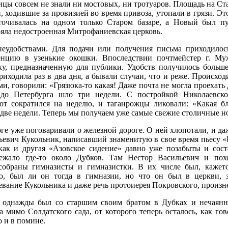
ицы совсем не знали ни мостовых, ни тротуаров. Площадь на Ст
, ходившие за провизией во время привоза, утопали в грязи. Эт
оточивалась на одном только Старом базаре, а Новый был пу
яла недостроенная Митрофаниевская церковь.
еудобствами. Для подачи или получения письма приходилос
енцию в узенькие окошки. Впоследствии почтмейстер г. Му
ку, предназначенную для публики. Удобств получилось больш
иходила раз в два дня, а бывали случаи, что и реже. Происходи
ми, говорили: «Грязюка-то какая! Даже почта не могла проехать
до Петербурга шло три недели. С постройкой Николаевск
т сократился на неделю, и таганрожцы ликовали: «Какая бла
 две недели. Теперь мы получаем уже самые свежие столичные н
оге уже поговаривали о железной дороге. О ней хлопотали, и даж
ьевич Кукольник, написавший знаменитую в свое время пьесу 
 как и другая «Азовское сидение» давно уже позабыты и сос
ежало где-то около Дубков. Там Нестор Васильевич и похо
собраны гимназисты и гимназистки. В их числе был, кажет
ю, был ли он тогда в гимназии, но что он был в церкви, 
евание Кукольника и даже речь протоиерея Покровского, произн
, однажды был со старшим своим братом в Дубках и нечаянн
 мимо Солдатского сада, от которого теперь осталось, как гов
 и в помине.