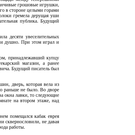
аманчивые грошовые игрушки,
ого в стороне целыми горами
толоки гремела дерущая уши
кательная публика. Будущий
ила десяти увеселительных
 и душно. При этом играл и
дом, принадлежавший купцу
екарский магазин, а ранее
вича. Будущий писатель был
ин, дверь, которая вела из
го раньше не было. Во дворе
а окна лавки, то следующие
мнате на втором этаже, над
нем помещался кабак еврея
ни сквернословили, не давая
ода работы.