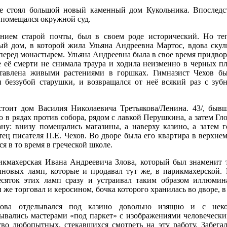
е стоял большой новый каменный дом Кукольника. Впоследс
 помещался окружной суд.
нием старой почты, был в своем роде исторический. Но те
 дом, в которой жила Ульяна Андреевна Мартос, вдова скуль
перед монастырем. Ульяна Андреевна была в свое время придво
 её смерти не снимала траура и ходила неизменно в черных пл
ставлена живыми растениями в горшках. Гимназист Чехов б
 беззубой старушки, и возвращался от неё всякий раз с зуб
тоит дом Василия Николаевича Третьякова/Ленина. 43/, быв
о в рядах против собора, рядом с лавкой Перушкина, а затем Гло
ну: внизу помещались магазины, а наверху казино, а затем 
тец писателя П.Е. Чехов. Во дворе была его квартира в верхне
 в то время в греческой школе.
икмахерская Ивана Андреевича Злова, который был знаменит 
иновых ламп, которые и продавал тут же, в парикмахерской.
сяток этих ламп сразу и устраивал таким образом иллюмин
н же торговал и керосином, бочка которого хранилась во дворе, в 
ова отделывался под казино довольно изящно и с неко
сывались мастерами «под паркет» с изображениями человеческ
во любопытных, стекавшихся смотреть на эту работу. Забегал