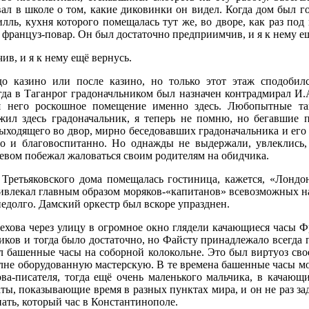
ал в школе о том, какие диковинки он видел. Когда дом был го
лль, кухня которого помещалась тут же, во дворе, как раз под
ранцуз-повар. Он был достаточно предприимчив, и я к нему ещ
в, и я к нему ещё вернусь.
о казино или после казино, но только этот этаж сподобил
да в Таганрог градоначльником был назначен контрадмирал И.А
я него роскошное помещение именно здесь. Любопытные так
жил здесь градоначальник, я теперь не помню, но бегавшие 
выходящего во двор, мирно беседовавших градоначальника и его 
шо и благовоспитанно. Но однажды не выдержали, увлеклись,
ревом побежал жаловаться своим родителям на обидчика.
Третьяковского дома помещалась гостиница, кажется, «Лондо
ривлекал главным образом моряков-«капитанов» всевозможных н
недолго. Дамский оркестр был вскоре упразднен.
Чехова через улицу в огромное окно глядели качающиеся часы Ф
иков и тогда было достаточно, но Файсту принадлежало всегда 
ил башенные часы на соборной колокольне. Это был виртуоз сво
не оборудованную мастерскую. В те времена башенные часы мож
ва-писателя, тогда ещё очень маленького мальчика, в качающ
ты, показывающие время в разных пунктах мира, и он не раз за
нать, который час в Константинополе.