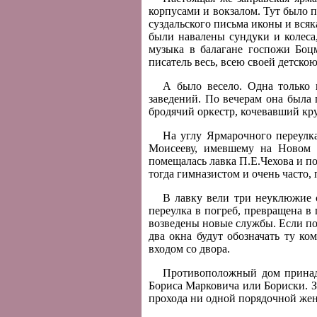
корпусами и вокзалом. Тут было 
суздальского письма иконы и всяк
были навалены сундуки и колеса,
музыка в балагане госпожи Боцм
писатель весь, всею своей детск
А было весело. Одна только 
заведений. По вечерам она была 
бродячий оркестр, кочевавший кру
На углу Ярмарочного переулк
Моисееву, имевшему на Новом б
помещалась лавка П.Е.Чехова и п
тогда гимназистом и очень часто, 
В лавку вели три неуклюжие с
переулка в погреб, превращена в 
возведены новые службы. Если по
два окна будут обозначать ту ко
входом со двора.
Противоположный дом принад
Бориса Марковича или Бориски. З
прохода ни одной порядочной же