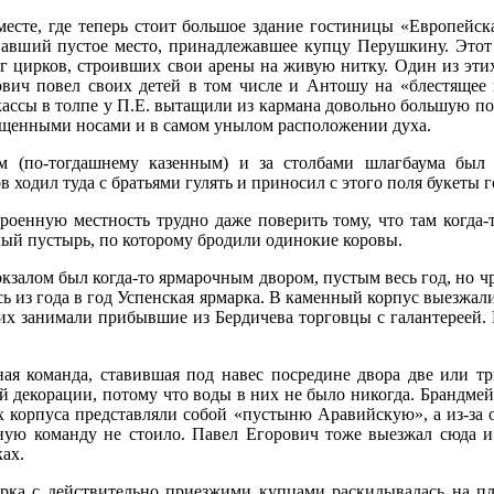
есте, где теперь стоит большое здание гостиницы «Европейская
ивавший пустое место, принадлежавшее купцу Перушкину. Это
г цирков, строивших свои арены на живую нитку. Один из эти
вич повел своих детей в том числе и Антошу на «блестящее 
кассы в толпе у П.Е. вытащили из кармана довольно большую по
пущенными носами и в самом унылом расположении духа.
м (по-тогдашнему казенным) и за столбами шлагбаума был 
 ходил туда с братьями гулять и приносил с этого поля букеты 
троенную местность трудно даже поверить тому, что там когда-
лый пустырь, по которому бродили одинокие коровы.
кзалом был когда-то ярмарочным двором, пустым весь год, но 
ась из года в год Успенская ярмарка. В каменный корпус выезжал
них занимали прибывшие из Бердичева торговцы с галантереей. 
ая команда, ставившая под навес посредине двора две или т
й декорации, потому что воды в них не было никогда. Брандмей
ых корпуса представляли собой «пустыню Аравийскую», а из-за 
ную команду не стоило. Павел Егорович тоже выезжал сюда и
ках.
арка с действительно приезжими купцами раскидывалась на 