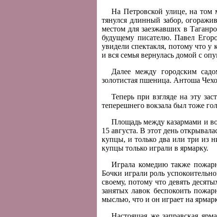
На Петровской улице, на том м
тянулся длинный забор, огораж
местом для заезжавших в Таганро
будущему писателю. Павел Егоро
увидели спектакля, потому что у 
и вся семья вернулась домой с о
Далее между городским садо
золотистая пшеница. Антоша Чехов
Теперь при взгляде на эту зас
теперешнего вокзала был тоже го
Площадь между казармами и во
15 августа. В этот день открывал
купцы, и только два или три из 
купцы только играли в ярмарку.
Играла комедию также пожарн
Бочки играли роль успокоительно
своему, потому что девять десят
занятых лавок беспокоить пожар
мыслью, что и он играет на ярмар
Настоящая же заправская ярм