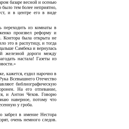
аром базаре весной и осенью
о было тем более неприятно,
ст, и в центре его в виде
ь переходить из комнаты в
женко произвел реформу и
е. Контора была открыта не
ло это в распутицу, и тогда
 дальше Самбека и вернулась
ой железной дороги между
годать настала! Газеты из
овости.»
е, кажется, ездил нарочно в
«Рука Всевышнего Отечество
тавляют библиографическую
ронен. На его отпевание,
ся, и Антон Чехов. Говорю
знаю наверное, потому что
есенную у гроба.
о забрел в имение Нестора
орят, очень немного следов.