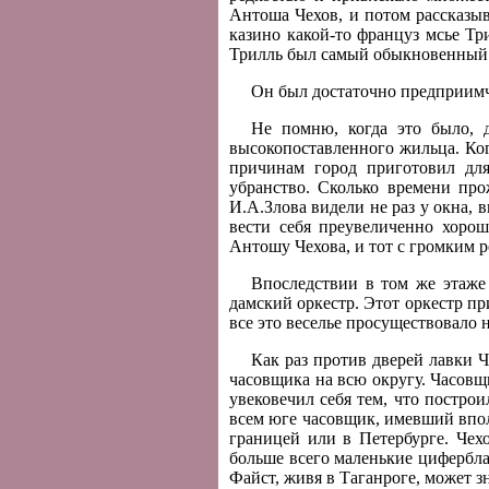
Антоша Чехов, и потом рассказыв
казино какой-то француз мсье Три
Трилль был самый обыкновенный ф
Он был достаточно предприимчи
Не помню, когда это было, д
высокопоставленного жильца. Ког
причинам город приготовил дл
убранство. Сколько времени про
И.А.Злова видели не раз у окна, 
вести себя преувеличенно хоро
Антошу Чехова, и тот с громким 
Впоследствии в том же этаже 
дамский оркестр. Этот оркестр п
все это веселье просуществовало 
Как раз против дверей лавки 
часовщика на всю округу. Часовщ
увековечил себя тем, что постро
всем юге часовщик, имевший впол
границей или в Петербурге. Чехо
больше всего маленькие цифербла
Файст, живя в Таганроге, может з