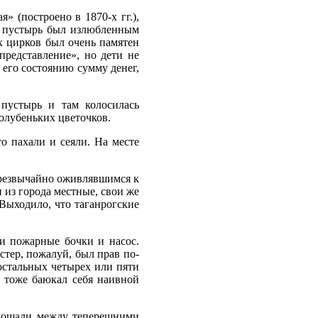
» (построено в 1870-х гг.),
т пустырь был излюбленным
х цирков был очень памятен
представление», но дети не
 его состоянию сумму денег,
пустырь и там колосилась
голубеньких цветочков.
то пахали и сеяли. На месте
чрезвычайно оживлявшимся к
и из города местные, свои же
Выходило, что таганрогские
ри пожарные бочки и насос.
стер, пожалуй, был прав по-
остальных четырех или пяти
 тоже баюкал себя наивной
площади между теперешними