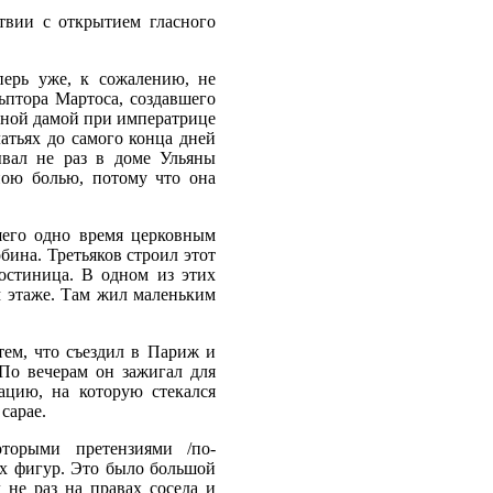
твии с открытием гласного
перь уже, к сожалению, не
птора Мартоса, создавшего
рной дамой при императрице
атьях до самого конца дней
ывал не раз в доме Ульяны
ною болью, потому что она
шего одно время церковным
бина. Третьяков строил этот
гостиница. В одном из этих
м этаже. Там жил маленьким
тем, что съездил в Париж и
 По вечерам он зажигал для
ацию, на которую стекался
сарае.
торыми претензиями /по-
их фигур. Это было большой
 не раз на правах соседа и