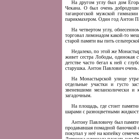
На другом углу был дом Егор
Чекана. О был очень добродушн
таганрогской мужской гимназии
парикмахером. Один год Антон Па
На четвертом углу, обнесенно
торговал лимонадом какой-то меща
старой памяти вы пить сельтерско
Недалеко, по этой же Монасты
живет сестра Лободы, одинокая 
детстве часто бегал к ней с глу
старушка. Антон Павлович очень 
На Монастырской улице утра
отдельные участки и густо за
звеневшими меланхолически и к
загадочным.
На площадь, где стоит памятн
шарами с разноцветными жидкостя
Антону Павловичу был памятен
продававшая помадной баночкой с
покупал у неё на копейку семечек
Девчонка начинала плакать или бр