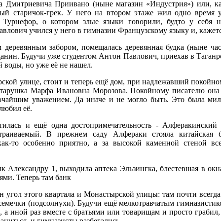
а Дмитриевича Приивано (ныне магазин «Индустрия») или, ка
ый старичок-грек. У него на втором этаже жил одно время у
 Турнефор, о котором злые языки говорили, будто у себя 
влович учился у него в гимназии Французскому языку и, кажется
м деревянным забором, помещалась деревянная будка (ныне часо
нин. Будучи уже студентом Антон Павлович, приехав в Таганрог
й воды, но уже её не нашел.
рской улице, стоит и теперь ещё дом, при надлежавший покойно
старушка Марфа Ивановна Морозова. Покойному писателю она 
бочайшим уважением. Да иначе и не могло быть. Это была мил
любил её.
тилась и ещё одна достопримечательность - Алферакинский
страиваемый. В прежнем саду Алфераки стояла китайская б
ак-то особенно приятно, а за высокой каменной стеной вс
ик Александру 1, выходила аптека Эльзингка, блестевшая в о
ми. Теперь там банк
 угол этого квартала и Монастырской улицы: там почти всегда 
емечки (подсолнухи). Будучи ещё мелкотравчатым гимназистик
, а иной раз вместе с братьями или товарищам и просто грабил,
аниться, и гимназисты разбегались.