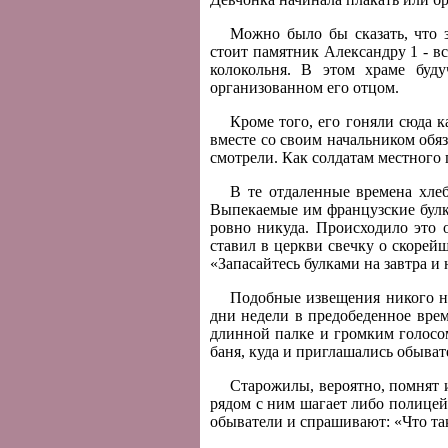
Можно было бы сказать, что з
стоит памятник Александру 1 - в
колокольня. В этом храме буд
организованном его отцом.
Кроме того, его гоняли сюда 
вместе со своим начальником обяз
смотрели. Как солдатам местного
В те отдаленные времена хле
Выпекаемые им французские булк
ровно никуда. Происходило это о
ставил в церкви свечку о скорей
«Запасайтесь булками на завтра 
Подобные извещения никого не
дни недели в предобеденное врем
длинной палке и громким голосом
баня, куда и приглашались обыват
Старожилы, вероятно, помнят и 
рядом с ним шагает либо полицей
обыватели и спрашивают: «Что так