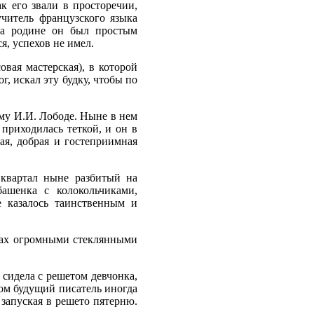
к его звали в просторечии,
читель французского языка
на родине он был простым
, успехов не имел.
вая мастерская), в которой
, искал эту будку, чтобы по
му И.И. Лободе. Ныне в нем
приходилась теткой, и он в
ая, добрая и гостеприимная
 квартал ныне разбитый на
ашенка с колокольчиками,
е казалось таинственным и
кнах огромными стеклянными
сидела с решетом девчонка,
ом будущий писатель иногда
 запуская в решето пятерню.