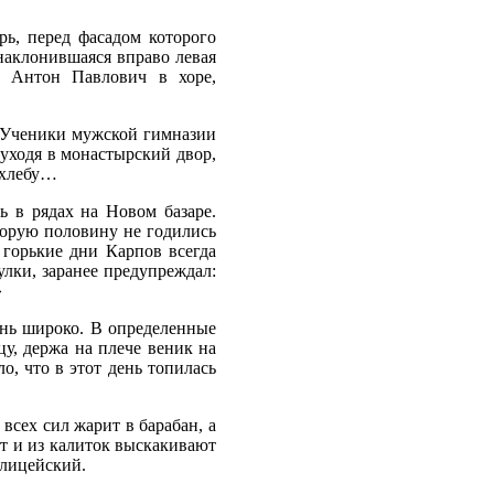
рь, перед фасадом которого
наклонившаяся вправо левая
ю Антон Павлович в хоре,
. Ученики мужской гимназии
 уходя в монастырский двор,
 хлебу…
ь в рядах на Новом базаре.
торую половину не годились
 горькие дни Карпов всегда
лки, заранее предупреждал:
»
ень широко. В определенные
у, держа на плече веник на
, что в этот день топилась
 всех сил жарит в барабан, а
от и из калиток выскакивают
олицейский.