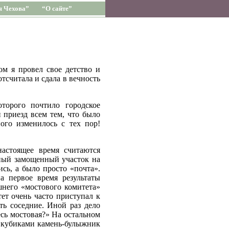
я Чехова”
“О сайте”
ом я провел свое детство и
тсчитала и сдала в вечность
торого почтило городское
й приезд всем тем, что было
ого изменилось с тех пор!
астоящее время считаются
нный замощенный участок на
сь, а было просто «почта».
а первое время результаты
шнего «мостового комитета»
ет очень часто приступал к
ть соседние. Иной раз дело
есь мостовая?» На остальном
ь кубиками камень-булыжник