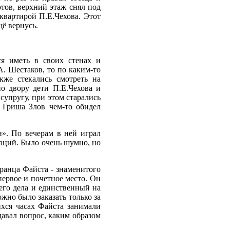
тов, верхний этаж снял под
 квартирой П.Е.Чехова. Этот
ё вернусь.
ся иметь в своих стенах и
. Шестаков, то по каким-то
же стекались смотреть на
по двору дети П.Е.Чехова и
супругу, при этом старались
 Гриша Злов чем-то обидел
н». По вечерам в ней играл
аций. Было очень шумно, но
ранца Файста - знаменитого
первое и почетное место. Он
его дела и единственный на
но было заказать только за
ихся часах Файста занимали
давал вопрос, каким образом