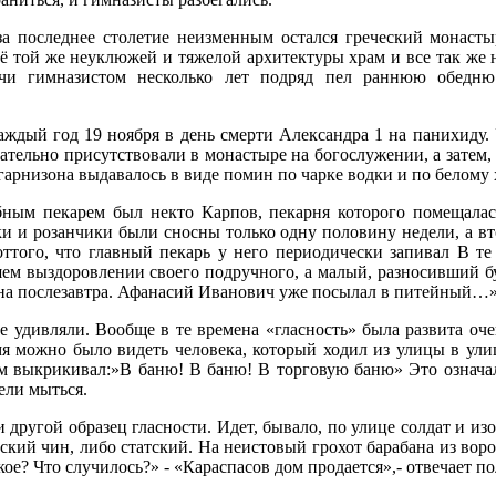
а последнее столетие неизменным остался греческий монасты
сё той же неуклюжей и тяжелой архитектуры храм и все так же 
учи гимназистом несколько лет подряд пел раннюю обедн
каждый год 19 ноября в день смерти Александра 1 на панихиду
ательно присутствовали в монастыре на богослужении, а затем,
 гарнизона выдавалось в виде помин по чарке водки и по белому
бным пекарем был некто Карпов, пекарня которого помещалас
и и розанчики были сносны только одну половину недели, а в
ттого, что главный пекарь у него периодически запивал В те
шем выздоровлении своего подручного, а малый, разносивший бу
и на послезавтра. Афанасий Иванович уже посылал в питейный…
 удивляли. Вообще в те времена «гласность» была развита оч
я можно было видеть человека, который ходил из улицы в улиц
 выкрикивал:»В баню! В баню! В торговую баню» Это означало
ели мыться.
другой образец гласности. Идет, бывало, по улице солдат и изо
ский чин, либо статский. На неистовый грохот барабана из вор
ое? Что случилось?» - «Караспасов дом продается»,- отвечает п