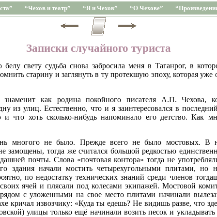
ста”
“Чехов и театр”
“Я и Чехов”
“О Чехове”
“Произведени
Записки случайного туриста
 белу свету судьба снова забросила меня в Таганрог, в котор
нить старину и заглянуть в ту протекшую эпоху, которая уже о
 знаменит как родина покойного писателя А.П. Чехова, ко
дну из улиц. Естественно, что и я заинтересовался в последни
 и что хоть сколько-нибудь напоминало его детство. Как мн
.
ень многого не было. Прежде всего не было мостовых. В н
не замощены, тогда же считался большой редкостью единстве
гдашней почты. Слова «почтовая контора» тогда не употребляли
го здания начали мостить четырехугольными плитами, но н
оятно, по недостатку технических знаний среди членов тогда
своих ячей и плясали под колесами экипажей. Мостовой комит
: рядом с уложенными на свое место плитами начинали вылеза
рахе кричал извозчику: «Куда ты едешь? Не видишь разве, что зд
вской) улицы только ещё начинали возить песок и укладыват