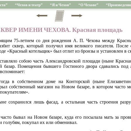
ста”
“Чехов и театр”
“Я и Чехов”
“О Чехове”
“Произведени
КВЕР ИМЕНИ ЧЕХОВА. Красная площадь
тоящим 75-летием со дня рождения А. П. Чехова между Красн
збит сквер, который получил имя великого писателя. После 
оде «Красный котельщик» был отлит из бронзы и установлен в ск
ставляло собою часть Александровской площади (ныне Красная)
й базар. Помещения бывшего Гостиного двора сдавались под 
 вспоминает:
огда в собственном доме на Конторской (ныне Елизаветин
крыл собственный магазин на Новом базаре, в котором часто 
 покупателям».
не сохранился лишь фасад, а остальная часть строения разр
асто бывал на Новом базаре, куда его посылала мать за прови
и голубям, покупал их или обменивал.