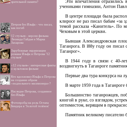
Эти впечатления отразились 
зрительной памяти?
учениками гимназии, Антон Павло
В центре площади была распол
клиросе не раз писал бабам «за 
Петров без Ильфа - что писал,
темой рассказа «Канитель». По 
как погиб
Чеховым в этой церкви.
12 стульев - версии фильма
Леонида Гайдая и Марка
Бывшая Александровская площ
Захарова
Таганрога. В l88y году он писал с
Зарубежные экранизации
Таганрог».
романа Ильфа и Петрова '12
стульев'
В 1944 году в связи с 40-л
«12 стульев»: интересные факты
воздвигнуть в Таганроге памятни
о культовом фильме
Первые два тура конкурса на л
Кто вдохновил Ильфа и Петрова
на создание образа
«подпольного миллионера»?
В марте 1959 года в Таганроге
Наследие Петрова, созданное
Большинство таганрожцев, поб
без Ильфа
книгой в руке, со взглядом, устр
Фотопробы на роль Остапа
оптимистом, верящим в прекрасно
Бендера в 'Золотой телёнок'
Памятник великому писателю бу