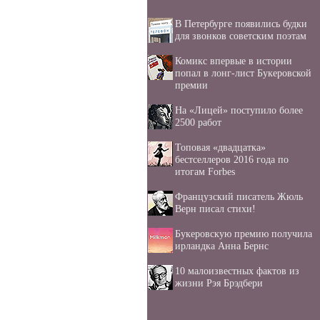
В Петербурге появились будки
для звонков советским поэтам
Комикс впервые в истории
попал в лонг-лист Букеровской
премии
На «Лицей» поступило более
2500 работ
Топовая «двадцатка»
бестселлеров 2016 года по
итогам Forbes
Французский писатель Жюль
Верн писал стихи!
Букеровскую премию получила
ирландка Анна Бернс
10 малоизвестных фактов из
жизни Рэя Брэдбери