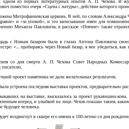
в одном из первых литературных опытов А. П. Чехова. В жу
вич поместил очерк «Сцена с натуры», действие которого проис
ожена Митрофаниевская церковь. В ней, по словам Александра 
здравие» и «за упокой», и это записывание имен для поминове
мнению Михаила Павловича, в рассказе «Певчие» также отрази
адь с Новым базаром была в глазах Антона Павловича свое
естре: «... пробираясь через Новый базар, я мог убедиться, как 
етием со дня смерти А. П. Чехова Совет Народных Комисса
к писателю.
учший проект памятника не дали желательных результатов.
 была устроена последняя выставка проектов, предварительно ра
ывавших на выставке, высказалось за проект рукавишни-кова. 
емленным вперед, и улыбкой на лице. Чехов показан таким, каки
е будущее человека.
дет воздвигнут в сквере его имени к 100-летию со дня рождени