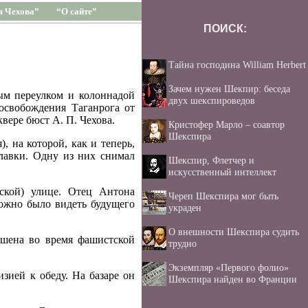
я Чехова”
“О сайте”
ПОИСК:
Тайна господина William Herbert
Зачем нужен Шекпир: беседа
ым переулком и колоннадой
двух шекспироведов
освобождения Таганрога от
вере бюст А. П. Чехова.
Кристофер Марло – соавтор
Шекспира
, на которой, как и теперь,
лавки. Одну из них снимал
Шекспир, Флетчер и
искусственный интеллект
ской) улице. Отец Антона
Череп Шекспира мог быть
можно было видеть будущего
украден
О внешности Шекспира судить
ушена во время фашистской
трудно
Экземпляр «Первого фолио»
зией к обеду. На базаре он
Шекспира найден во Франции