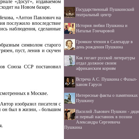
рнале «Досуг», издаваемом
ходит на Новом базаре.
Государственный Пушкинский
театральный центр
Чехова, «Антон Павлович на
ния послужило впоследствие
История любви Пушкина и
лись наблюдения, сделанные
Натальи Гончаровой
Громкие чтения в Салехарде в
образным символом старого
день рождения Пушкина
грязен, пуст, ленив и скучен
Как гигант русской литературы
отдал должное своим
ров Союза ССР постановил
африканским корням
Встреча А.С. Пушкина с Фазыл-
ханом Гаруси
ссмотренных в Москве.
Интересные факты о памятниках
Пушкину
Автор изобразил писателя с
м он был в жизни, - большим
Василий Львович Пушкин - дядя
и первый наставник в поэзии
Александра Сергеевича
я.
Пушкина