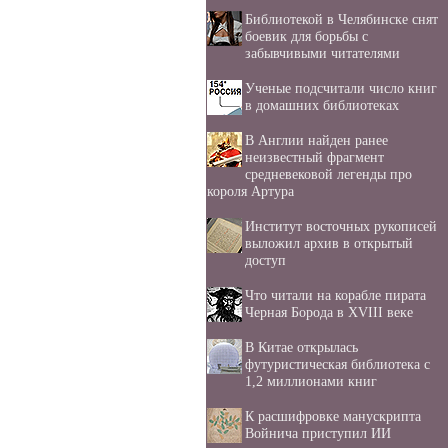
Библиотекой в Челябинске снят
боевик для борьбы с
забывчивыми читателями
Ученые подсчитали число книг
в домашних библиотеках
В Англии найден ранее
неизвестный фрагмент
средневековой легенды про
короля Артура
Институт восточных рукописей
выложил архив в открытый
доступ
Что читали на корабле пирата
Черная Борода в XVIII веке
В Китае открылась
футуристическая библиотека с
1,2 миллионами книг
К расшифровке манускрипта
Войнича приступил ИИ