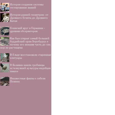
История создания системы
тестирования знаний
История ранней геометрии: от
Древнего Египта до Древнего
Китая
Гозекский круг в Германии -
древняя обсерватория
Как был открыт самый большой
буддийский храм Боробудур и
почему его нижняя часть до сих
пор не расчищена
В Ельце восстановили старинные
плитуары
В Боливии нашли гробницы
исчезнувшей культуры индейцев
пакахе
Неизвестные факты о гибели
Помпеи