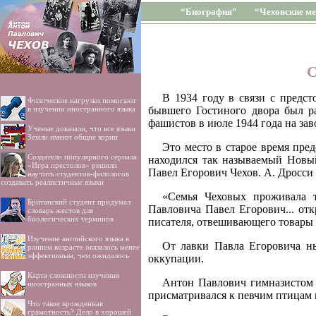
“Биография”
“Чеховские ме
С
В 1934 году в связи с предс
Физические нагрузки помогают
в изучении иностранного языка
бывшего Гостиного двора был ра
фашистов в июле 1944 года на зав
Ученые доказали, что все языки
Земли имеют общие корни
Это место в старое время пред
Создатели популярного сериала
находился так называемый Новы
«Игра престолов» решили
Павел Егорович Чехов. А. Дросси
научить студентов-филологов
создавать реалистичные языки
«Семья Чеховых проживала т
Британский студент придумал
Павловича Павел Егорович... от
словарь жестов для
биологических терминов
писателя, отвешивающего товары
Изучение английского языка в
От лавки Павла Егоровича ны
раннем возрасте оказалось менее
эффективным, чем ожидалось
оккупации.
Карта сложности изучения
Антон Павлович гимназистом ч
иностранных языков
присматривался к певчим птицам 
Что такое врожденная
грамотность? Дело в хорошей