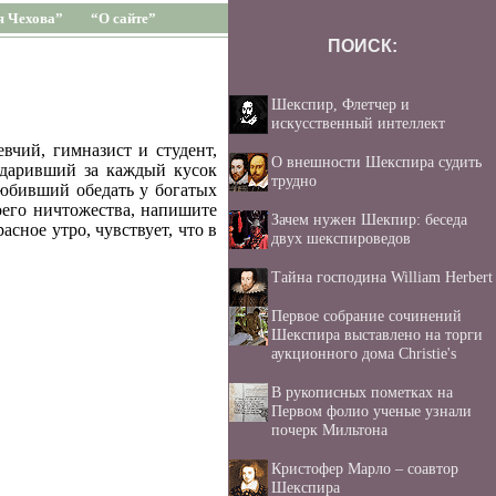
я Чехова”
“О сайте”
ПОИСК:
Шекспир, Флетчер и
искусственный интеллект
вчий, гимназист и студент,
О внешности Шекспира судить
одаривший за каждый кусок
трудно
любивший обедать у богатых
оего ничтожества, напишите
Зачем нужен Шекпир: беседа
асное утро, чувствует, что в
двух шекспироведов
Тайна господина William Herbert
Первое собрание сочинений
Шекспира выставлено на торги
аукционного дома Christie's
В рукописных пометках на
Первом фолио ученые узнали
почерк Мильтона
Кристофер Марло – соавтор
Шекспира