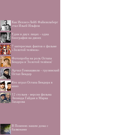
Как Иехиел-Лейб Файнзильберг
стал Ильей Ильфом
Един в двух лицах - одна
биография на двоих
7 интересных фактов о фильме
«Золотой телёнок»
Фотопробы на роль Остапа
Бендера в 'Золотой телёнок'
Арчил Гомиашвили - грузинский
Остап Бендер
Кто играл Остапа Бендера в
кино
12 стульев - версии фильма
Леонида Гайдая и Марка
Захарова
В Помпеях нашли дома с
балконами