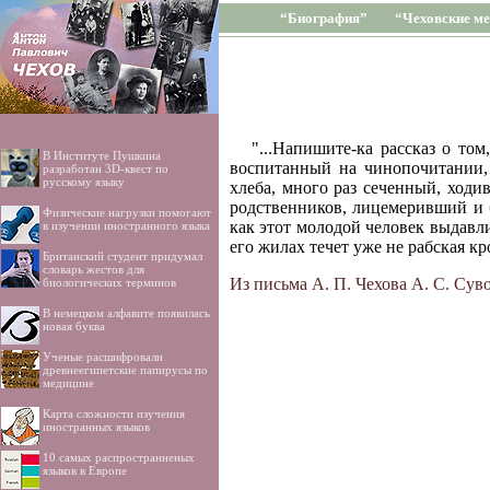
“Биография”
“Чеховские ме
"...Напишите-ка рассказ о то
В Институте Пушкина
воспитанный на чинопочитании,
разработан 3D-квест по
русскому языку
хлеба, много раз сеченный, ход
родственников, лицемеривший и б
Физические нагрузки помогают
как этот молодой человек выдавли
в изучении иностранного языка
его жилах течет уже не рабская кр
Британский студент придумал
словарь жестов для
Из письма А. П. Чехова А. С. Суво
биологических терминов
В немецком алфавите появилась
новая буква
Ученые расшифровали
древнеегипетские папирусы по
медицине
Карта сложности изучения
иностранных языков
10 самых распространненых
языков в Европе