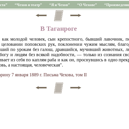
ста”
“Чехов и театр”
“Я и Чехов”
“О Чехове”
“Произведени
В Таганроге
м, как молодой человек, сын крепостного, бывший лавочник, пе
 целовании поповских рук, поклонении чужим мыслям, благ
ивший по урокам без галош, дравшийся, мучивший животных, 
огу и людям без всякой надобности, — только из сознания св
вает из себя по каплям раба и как он, проснувшись в одно прекр
овь, а настоящая, человеческая".
рину 7 января 1889 г. Письма Чехова, том II