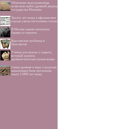
Обмеление водохранилища
позволило найти древний дворец
государства Митанни
Тысячу лет назад в африканском
городе умели изготовлять стекло
В Мехико нашли ацтекскую
башню из черепов
Королевская гробница в
Притлвелле
Учёные рассказали о секрете,
который хранила
древнеегипетская мумия кошки
Самая древняя в мире городская
канализация была проложена
около 11800 лет назад