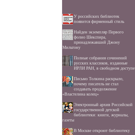
У российских библиотек
появится фирменный стиль
Найден экземпляр Первого
фолио Шекспира,
принадлежавший Джону
Мильтону
Полные собрания сочинений
русских классиков, изданные
ИРЛИ РАН, в свободном доступе
Письмо Толкина раскрыло,
почему писатель не стал
создавать продолжение
«Властелина колец»
Электронный архив Российской
государственной детской
библиотеки: книги, журналы,
газеты
В Москве откроют библиотеку