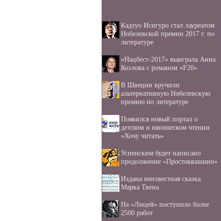
Кадзуо Исигуро стал лауреатом
Нобелевской премии 2017 г. по
литературе
«Нацбест-2017» выиграла Анна
Козлова с романом «F20»
В Швеции вручили
альтернативную Нобелевскую
премию по литературе
Появился новый портал о
детском и юношеском чтении
«Хочу читать»
Успенским будет написано
продолжение «Простоквашино»
Издана неизвестная сказка
Марка Твена
На «Лицей» поступило более
2500 работ