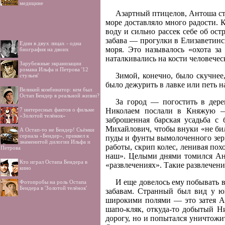
медицине
Азартный птицелов, Антоша ст
море доставляло много радости.
воду и сильно рассек себе об ост
забава — прогулки в Елизаветинс
Един в двух лицах - одна
моря. Это называлось «охота за
биография на двоих
наталкивались на кости человечес
Зарубежные экранизации
романа Ильфа и Петрова '12
Зимой, конечно, было скучне
стульев'
было дежурить в лавке или петь н
Великий комбинатор: кем был
Остап Бендер в реальной жизни?
За город — погостить в дер
7 интересных фактов о фильме
Николаем послали в Княжую —
«Золотой телёнок»
заброшенная барская усадьба с
Михайлович, чтобы внуки «не бил
А Остап-то не Бендер! Cъёмки
сериала «Бендер», приквел к
пуды и фунты вымолоченного зерн
знаменитой дилогии Ильфа и
работы, скрип колес, ленивая пох
Петрова
наш». Целыми днями томился Ант
Кто играл Остапа Бендера в
«развлечениях». Такие развлечени
кино
И еще довелось ему побывать в
Фотопробы на роль Остапа
Бендера в 'Золотой телёнок'
забавам. Странный был вид у ю
широкими полями — это затея А
шапо-кляк, откуда-то добытый Н
дорогу, но и попытался уничтожит