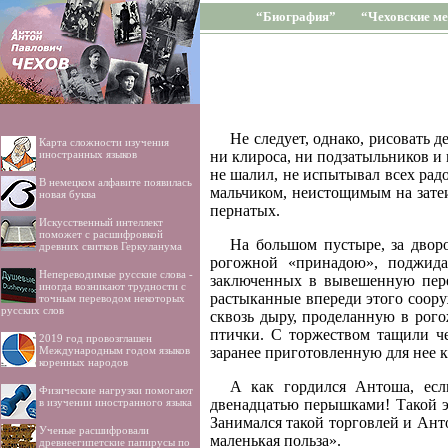
“Биография”
“Чеховские ме
Не следует, однако, рисовать д
Карта сложности изучения
иностранных языков
ни клироса, ни подзатыльников и 
не шалил, не испытывал всех рад
В немецком алфавите появилась
мальчиком, неистощимым на затеи
новая буква
пернатых.
Искусственный интеллект
поможет с расшифровкой
На большом пустыре, за двор
древних свитков Геркуланума
рогожной «принадою», поджида
Непереводимые русские слова -
заключенных в вывешенную пере
иногда возникают трудности с
растыканные впереди этого соору
точным переводом некоторых
русских слов
сквозь дыру, проделанную в рог
птички. С торжеством тащили че
2019 год провозглашен
Международным годом языков
заранее приготовленную для нее к
коренных народов
А как гордился Антоша, если
Физические нагрузки помогают
в изучении иностранного языка
двенадцатью перышками! Такой э
Занимался такой торговлей и Ант
Ученые расшифровали
маленькая польза».
древнеегипетские папирусы по