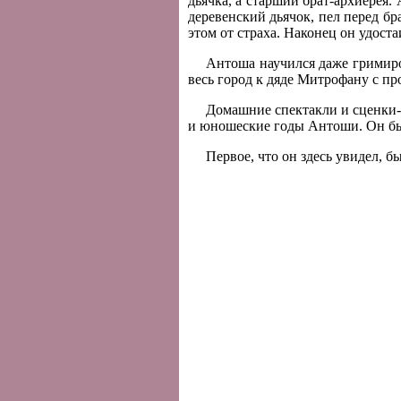
дьячка, а старший брат-архиерея
деревенский дьячок, пел перед бр
этом от страха. Наконец он удост
Антоша научился даже гримиров
весь город к дяде Митрофану с пр
Домашние спектакли и сценки-и
и юношеские годы Антоши. Он был
Первое, что он здесь увидел, б