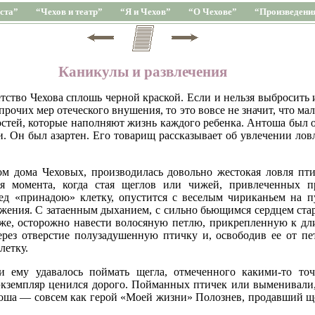
ста”
“Чехов и театр”
“Я и Чехов”
“О Чехове”
“Произведени
Каникулы и развлечения
етство Чехова сплошь черной краской. Если и нельзя выбросить 
прочих мер отеческого внушения, то это вовсе не значит, что ма
остей, которые наполняют жизнь каждого ребенка. Антоша был
. Он был азартен. Его товарищ рассказывает об увлечении лов
ом дома Чеховых, производилась довольно жестокая ловля пт
я момента, когда стая щеглов или чижей, привлеченных 
д «принадою» клетку, опустится с веселым чириканьем на п
жения. С затаенным дыханием, с сильно бьющимся сердцем ста
оже, осторожно навести волосяную петлю, прикрепленную к д
рез отверстие полузадушенную птичку и, освободив ее от пе
летку.
 ему удавалось поймать щегла, отмеченного какими-то точ
кземпляр ценился дорого. Пойманных птичек или выменивали,
оша — совсем как герой «Моей жизни» Полознев, продавший ще