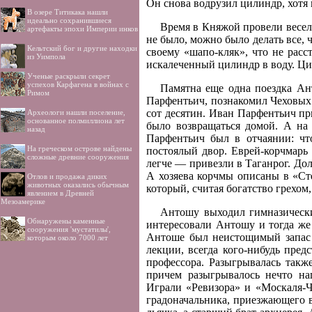
Он снова водрузил цилиндр, хотя 
В озере Титикака нашли
идеально сохранившиеся
Время в Княжой провели весело
артефакты эпохи Империи инков
не было, можно было делать все, 
Кельтский бог и другие находки
своему «шапо-кляк», что не рас
из Уимпола
искалеченный цилиндр в воду. Ци
Ученые раскрыли секрет
успехов Карфагена в войнах с
Памятна еще одна поездка Ан
Римом
Парфентьич, познакомил Чеховых
сот десятин. Иван Парфентьич пр
Археологи нашли поселение,
основанное полмиллиона лет
было возвращаться домой. А на
назад
Парфентьич был в отчаянии: чт
На греческом острове найдены
постоялый двор. Еврей-корчмарь 
сложные древние сооружения
легче — привезли в Таганрог. До
А хозяева корчмы описаны в «Ст
Отлов и продажа диких
животных оказались обычным
который, считая богатство грехом,
явлением в Древней
Мезоамерике
Антошу выходил гимназически
Обнаружены каменные
интересовали Антошу и тогда же
сооружения 'мустатилы',
Антоше был неистощимый запас 
которым около 7000 лет
лекции, всегда кого-нибудь пред
профессора. Разыгрывалась такж
причем разыгрывалось нечто н
Играли «Ревизора» и «Москаля-
градоначальника, приезжающего в