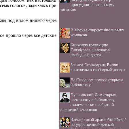
ащим голосом, как настоящий
присудили израильскому
семь голосов, задыхаясь при
писателю
ажды под видом нищего через
В Москве откроют библиотеку
комиксов
ое прошло через все детские
Книжную коллекцию
Гинзбургов выложат в
свободный доступ
Записи Леонардо да Винчи
выложены в свободный доступ
На Северном полюсе открыли
библиотеку
Пушкинский Дом открыл
электронную библиотеку
академических собраний
сочинений классиков
Электронный архив Российской
государственной детской