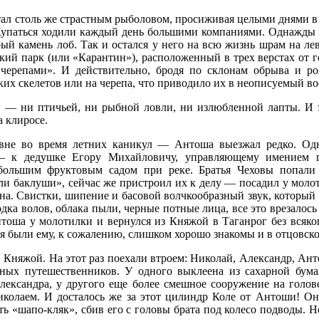
ал столь же страстным рыболовом, просиживая целыми днями в 
 Купаться ходили каждый день большими компаниями. Однажды 
рый камень лоб. Так и остался у него на всю жизнь шрам на ле
кий парк (или «Карантин»), расположенный в трех верстах от г
 черепами». И действительно, бродя по склонам обрыва и ро
ких скелетов или на черепа, что приводило их в неописуемый во
е, — ни птичьей, ни рыбной ловли, ни излюбленной лапты. И
а клиросе.
евне во время летних каникул — Антоша выезжал редко. Од
 к дедушке Егору Михайловичу, управляющему имением гр
 большим фруктовым садом при реке. Братья Чеховы попали 
и баклуши», сейчас же пристроил их к делу — посадил у молот
а. Свистки, шипение и басовой волчкообразный звук, который и
одка волов, облака пыли, черные потные лица, все это врезалось
оша у молотилки и вернулся из Княжой в Таганрог без всяко
я были ему, к сожалению, слишком хорошо знакомы и в отцовско
 Княжой. На этот раз поехали втроем: Николай, Александр, Ан
ных путешественников. У одного выклеена из сахарной бум
лександра, у другого еще более смешное сооружение на гол
иколаем. И досталось же за этот цилиндр Коле от Антоши! Он
ь «шапо-кляк», сбив его с головы брата под колесо подводы. Н