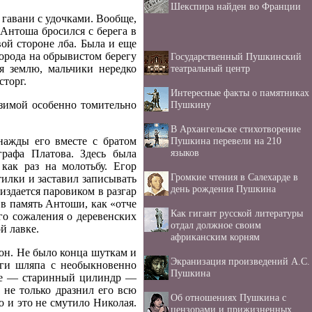
Шекспира найден во Франции
гавани с удочками. Вообще,
Антоша бросился с берега в
вой стороне лба. Была и еще
орода на обрывистом берегу
Государственный Пушкинский
театральный центр
я землю, мальчики нередко
сторг.
Интересные факты о памятниках
Пушкину
 зимой особенно томительно
В Архангельске стихотворение
Пушкина перевели на 210
нажды его вместе с братом
языков
афа Платова. Здесь была
как раз на молотьбу. Егор
Громкие чтения в Салехарде в
илки и заставил записывать
день рождения Пушкина
здается паровиком в разгар
 в память Антоши, как «отче
Как гигант русской литературы
го сожаления о деревенских
отдал должное своим
й лавке.
африканским корням
тон. Не было конца шуткам и
Экранизация произведений А.С.
аги шляпа с необыкновенно
Пушкина
ове — старинный цилиндр —
 не только дразнил его всю
Об отношениях Пушкина с
о и это не смутило Николая.
цензорами и прижизненных