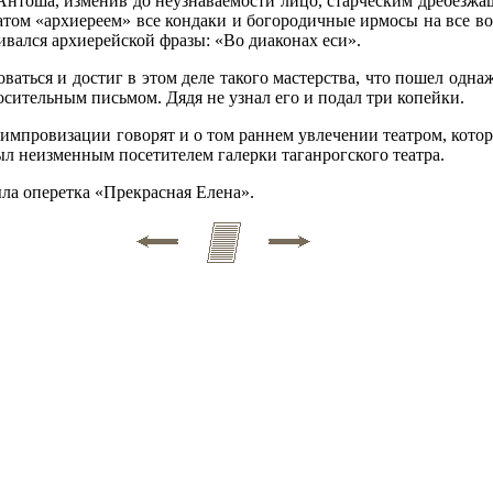
. Антоша, изменив до неузнаваемости лицо, старческим дребезж
атом «архиереем» все кондаки и богородичные ирмосы на все во
аивался архиерейской фразы: «Во диаконах еси».
аться и достиг в этом деле такого мастерства, что пошел одн
осительным письмом. Дядя не узнал его и подал три копейки.
мпровизации говорят и о том раннем увлечении театром, котор
 неизменным посетителем галерки таганрогского театра.
ыла оперетка «Прекрасная Елена».