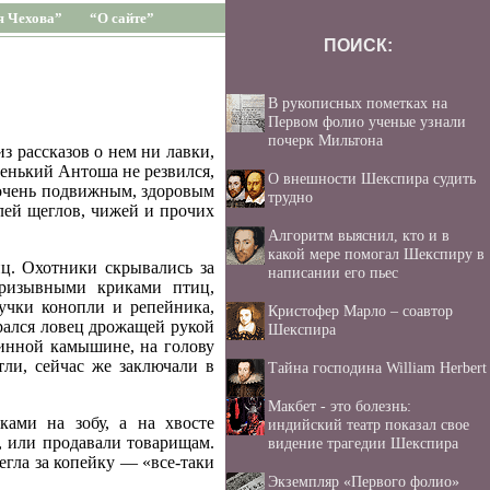
я Чехова”
“О сайте”
ПОИСК:
В рукописных пометках на
Первом фолио ученые узнали
почерк Мильтона
из рассказов о нем ни лавки,
ленький Антоша не резвился,
О внешности Шекспира судить
 очень подвижным, здоровым
трудно
лей щеглов, чижей и прочих
Алгоритм выяснил, кто и в
какой мере помогал Шекспиру в
иц. Охотники скрывались за
написании его пьес
призывными криками птиц,
учки конопли и репейника,
Кристофер Марло – соавтор
рался ловец дрожащей рукой
Шекспира
линной камышине, на голову
тли, сейчас же заключали в
Тайна господина William Herbert
Макбет - это болезнь:
ками на зобу, а на хвосте
индийский театр показал свое
 или продавали товарищам.
видение трагедии Шекспира
гла за копейку — «все-таки
Экземпляр «Первого фолио»