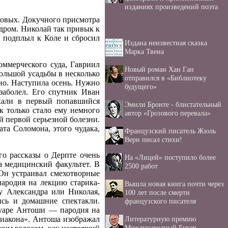
изданиях произведений поэта
еховых. Докучного присмотра
ндром. Николай так привык к
о подплыл к Коле и сбросил
Издана неизвестная сказка
Марка Твена
оммерческого суда, Гавриил
Новый роман Хан Ган
ольшой усадьбы в несколько
отправился в «Библиотеку
но. Наступила осень. Нужно
будущего»
заболел. Его спутник Иван
ехали в первый попавшийся
Эмили Бронте - блистательный
к только стало ему немного
автор «Грозового перевала»
й первой серьезной болезни.
та Соломона, этого чудака,
Французский писатель Жюль
Верн писал стихи!
о рассказы о Дерпте очень
На «Лицей» поступило более
а медицинский факультет. В
2500 работ
Он устраивал смехотворные
пародия на лекцию старика-
Вышла новая книга почти через
 у Александра или Николая,
100 лет после смерти
сь и домашние спектакли.
французского писателя
туаре Антоши — пародия на
Литературную премию
диакона». Антоша изображал
Международный Букер