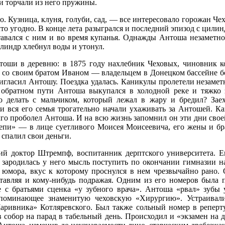
и торчали из него пружины.
. Кузница, клуня, голуби, сад, — все интересовало горожан Ч
что угодно. В конце лета разыгрался и последний эпизод с цили
ставался с ним и во время купанья. Однажды Антоша незаметн
линдр хлебнул воды и утонул.
тоши в деревню: в 1875 году нахлебник Чеховых, чиновник к
 со своим братом Иваном — владельцем в Донецком бассейне б
игласил Антошу. Поездка удалась. Каникулы пролетели незамет
 обратном пути Антоша выкупался в холодной реке и тяжко 
о делать с мальчиком, который лежал в жару и бредил? За
и вся его семья трогательно начали ухаживать за Антошей. Ка
лго проболел Антоша. И на всю жизнь запомнил он эти дни свое
епи» — в лице суетливого Моисея Моисеевича, его жены и бра
 спалил свои деньги.
й доктор Штремпф, воспитанник дерптского университета. Ег
 зародилась у него мысль поступить по окончании гимназии н
юмора, вкус к которому проснулся в нем чрезвычайно рано. 
ставляя и кому-нибудь подражая. Одним из его номеров была 
е с братьями сценка «у зубного врача». Антоша «рвал» зубы
апоминающее знаменитую чеховскую «Хирургию». Устраивали
Чаривника» Котляревского. Был также сольный номер в репер
 собор на парад в табельный день. Происходил и «экзамен на 