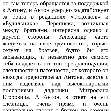
он сам теперь обращается за поддержкой
к Антону, и Антон усердно ходатайствует
за брата в редакциях «Осколков» и
«Будильника». Переписка, возникшая
между братьями, интересна однако с
другой стороны. Александр часто
жалуется на свое одиночество, горько
сетует на братьев, будто бы его
забывающих, и незаметно для самого
себя впадает в тот тон прекраснодушия,
слезливости и паточности, от которого он
некогда предостерегал Антона, вместе с
ним издеваясь над высокопарными
посланиями дядюшки Митрофана
Егоровича. А Антон, в ответ на эти
слезницы, очень прямо и очень
решительно спорит с братом по самому