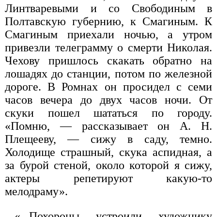
Линтваревыми и со Свободиным в
Полтавскую губернию, к Смагиным. К
Смагиным приехали ночью, а утром
привезли телеграмму о смерти Николая.
Чехову пришлось скакать обратно на
лошадях до станции, потом по железной
дороге. В Ромнах он просидел с семи
часов вечера до двух часов ночи. От
скуки пошел шататься по городу.
«Помню, — рассказывает он А. Н.
Плещееву, — сижу в саду, темно.
Холодище страшный, скука аспидная, а
за бурой стеной, около которой я сижу,
актеры репетируют какую-то
мелодраму».
«...Похороны устроили художнику