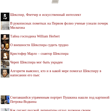
Шекспир, Флетчер и искусственный интеллект
В рукописных пометках на Первом фолио ученые узнали почерк
Мильтона
Тайна господина William Herbert
О внешности Шекспира судить трудно
Кристофер Марло – соавтор Шекспира
Череп Шекспира мог быть украден
Алгоритм выяснил, кто и в какой мере помогал Шекспиру в
написании его пьес
Считавшийся утраченным портрет Пушкина нашли под картиной
Петрова-Водкина
Как гигант русской литературы отдал должное своим