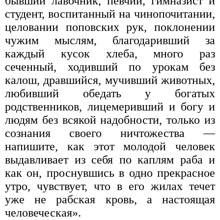
бывший лавочник, певчий, гимназист и
студент, воспитанный на чинопочитании,
целовании поповских рук, поклонении
чужим мыслям, благодаривший за
каждый кусок хлеба, много раз
сеченный, ходивший по урокам без
калош, дравшийся, мучивший животных,
любивший обедать у богатых
родственников, лицемеривший и богу и
людям без всякой надобности, только из
сознания своего ничтожества —
напишите, как этот молодой человек
выдавливает из себя по каплям раба и
как он, проснувшись в одно прекрасное
утро, чувствует, что в его жилах течет
уже не рабская кровь, а настоящая
человеческая».