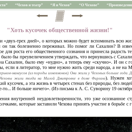
ста”
“Чехов и театр”
“Я и Чехов”
“О Чехове”
“Произведени
"Хоть кусочек общественной жизни!"
и «двух-трех дней», о которых можно будет вспоминать всю жи
 он так болезненно переживал. Но помог ли Сахалин? В извес
ое для роста его общественного сознания и принесла радость те
было бы преувеличением утверждать, что вернувшись с Сахалин
а Сахалин, было ему «нудно», а теперь ему «скучно». И он с г
, если я литератор, то мне нужно жить среди народа, а не на 
ерьков-мангусов (из породы ихневмонов). Они жили у Чеховых больше года. Дв
). Нужен хо
. Чеховы жили тогда на Малой Дмитровке в доме Фирганг
й кусочек, а эта жизнь в четырех стенах без природы, без людей,
е-то... И больше ничего». (Из письма к А. С. Суворину 19 октября
ения внутренней неудовлетворенности, это уже осознанное с
лчками, которые заставили Чехова принять участие в борьбе с 