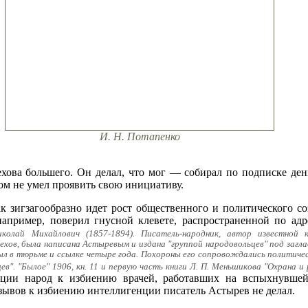
И. Н. Потапенко
ехова большего. Он делал, что мог — собирал по подписке день
ом не умел проявить свою инициативу.
 зигзагообразно идет рост общественного и политического с
 например, поверил гнусной клевете, распространенной по ад
колай Михайлович (1857-1894). Писатель-народник, автор известной к
Чехов, была написана Астыревым и издана "группой народовольцев" под заг
обыл в тюрьме и ссылке четыре года. Похороны его сопровождались политич
ев". "Былое" 1906, кн. 11 и первую часть книги Л. П. Меньшикова "Охрана и 
ации народ к избиению врачей, работавших на вспыхнувшей
зывов к избиению интеллигенции писатель Астырев не делал.