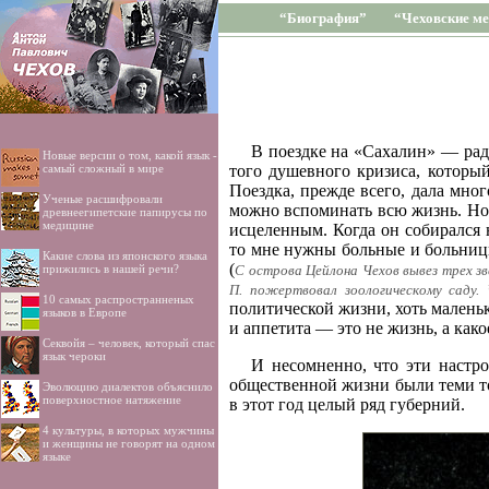
“Биография”
“Чеховские ме
В поездке на «Сахалин» — рад
Новые версии о том, какой язык -
самый сложный в мире
того душевного кризиса, который
Поездка, прежде всего, дала мног
Ученые расшифровали
можно вспоминать всю жизнь. Но 
древнеегипетские папирусы по
медицине
исцеленным. Когда он собирался н
то мне нужны больные и больницы
Какие слова из японского языка
(
прижились в нашей речи?
С острова Цейлона Чехов вывез трех зв
П. пожертвовал зоологическому саду
10 самых распространненых
политической жизни, хоть маленьки
языков в Европе
и аппетита — это не жизнь, а како
Секвойя – человек, который спас
язык чероки
И несомненно, что эти настро
общественной жизни были теми то
Эволюцию диалектов объяснило
поверхностное натяжение
в этот год целый ряд губерний.
4 культуры, в которых мужчины
и женщины не говорят на одном
языке