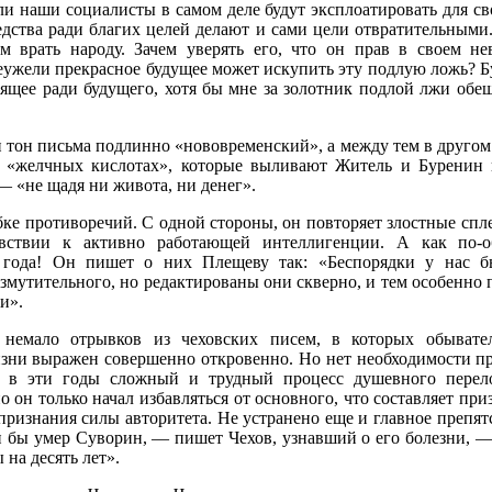
 наши социалисты в самом деле будут эксплоатировать для сво
едства ради благих целей делают и сами цели отвратительными
м врать народу. Зачем уверять его, что он прав в своем не
еужели прекрасное будущее может искупить эту подлую ложь? Бу
оящее ради будущего, хотя бы мне за золотник подлой лжи обещ
 тон письма подлинно «нововременский», а между тем в другом
о «желчных кислотах», которые выливают Житель и Буренин
— «не щадя ни живота, ни денег».
бке противоречий. С одной стороны, он повторяет злостные спл
увствии к активно работающей интеллигенции. А как по-о
0 года! Он пишет о них Плещеву так: «Беспорядки у нас б
змутительного, но редактированы они скверно, и тем особенно п
и».
емало отрывков из чеховских писем, в которых обывател
зни выражен совершенно откровенно. Но нет необходимости п
ет в эти годы сложный и трудный процесс душевного пере
о он только начал избавляться от основного, что составляет при
ризнания силы авторитета. Не устранено еще и главное препятс
бы умер Суворин, — пишет Чехов, узнавший о его болезни, — 
ы на десять лет».