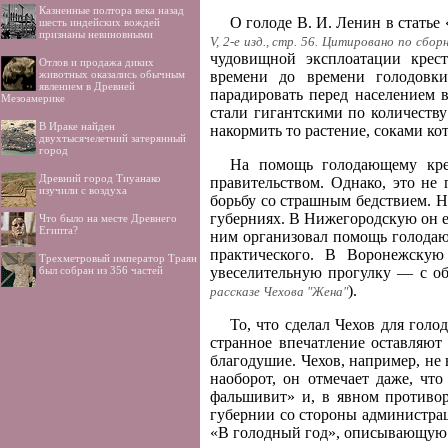
Казненные полтора века назад
О голоде В. И. Ленин в статье
шесть индейских вождей
признаны невиновными
V, 2-е изд., стр. 56. Цитировано по сбо
чудовищной эксплоатации крест
Отлов и продажа диких
животных оказались обычным
времени до времени голодовки
явлением в Древней
парадировать перед населением 
Мезоамерике
стали гигантскими по количеству
В Ираке найден
накормить то растение, соками кот
двухтысячелетний затерянный
город
На помощь голодающему крес
Древний город Тиуанако
правительством. Однако, это не
изучили с воздуха
борьбу со страшным бедствием. Н
губерниях. В Нижегородскую он е
Что было на месте Древнего
Египта?
ним организовал помощь голодаю
практического. В Воронежскую
Трехметровый император Траян
был собран из 356 частей
увеселительную прогулку — с об
).
рассказе Чехова "Жена"
То, что сделал Чехов для гол
странное впечатление оставляют 
благодушие. Чехов, например, не
наоборот, он отмечает даже, что
фальшивит» и, в явном противор
губернии со стороны администрац
«В голодный год», описывающую 