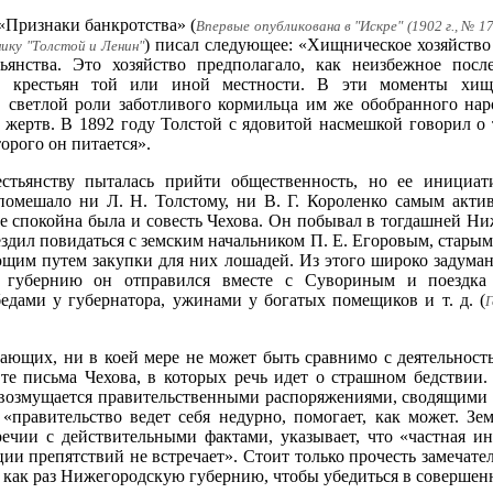
 «Признаки банкротства» (
Впервые опубликована в "Искре" (1902 г., № 17
) писал следующее: «Хищническое хозяйство
рнику "Толстой и Ленин"
ьянства. Это хозяйство предполагало, как неизбежное посл
 крестьян той или иной местности. В эти моменты хищн
в светлой роли заботливого кормильца им же обобранного нар
 жертв. В 1892 году Толстой с ядовитой насмешкой говорил о т
орого он питается».
тьянству пыталась прийти общественность, но ее инициати
 помешало ни Л. Н. Толстому, ни В. Г. Короленко самым акт
е спокойна была и совесть Чехова. Он побывал в тогдашней Н
здил повидаться с земским начальником П. Е. Егоровым, старым
щим путем закупки для них лошадей. Из этого широко задума
 губернию он отправился вместе с Сувориным и поездка 
едами у губернатора, ужинами у богатых помещиков и т. д. (
Г
одающих, ни в коей мере не может быть сравнимо с деятельност
те письма Чехова, в которых речь идет о страшном бедствии. 
 возмущается правительственными распоряжениями, сводящими 
 «правительство ведет себя недурно, помогает, как может. Зе
ечии с действительными фактами, указывает, что «частная и
ии препятствий не встречает». Стоит только прочесть замечате
как раз Нижегородскую губернию, чтобы убедиться в соверше