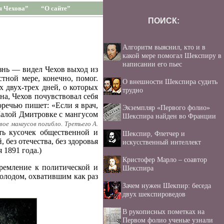
я Чехова”
“О сайте”
ПОИСК:
Алгоритм выяснил, кто и в
какой мере помогал Шекспиру в
написании его пьес
знь — видел Чехов выход из
тной мере, конечно, помог.
О внешности Шекспира судить
х двух-трех дней, о которых
трудно
а, Чехов почувствовал себя
оречью пишет: «Если я врач,
Экземпляр «Первого фолио»
Малой Дмитровке с мангусом
Шекспира найден во Франции
ое мангусов погибло. Третьего А.
ть кусочек общественной и
Шекспир, Флетчер и
 без отечества, без здоровья
искусственный интеллект
 1891 года.)
Кристофер Марло – соавтор
тремление к политической и
Шекспира
голодом, охватившим как раз
Зачем нужен Шекпир: беседа
двух шекспироведов
В рукописных пометках на
Первом фолио ученые узнали