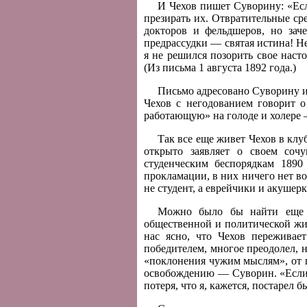
И Чехов пишет Суворину: «Если
презирать их. Отвратительные ср
докторов и фельдшеров, но заче
предрассудки — святая истина! Н
я не решился позорить свое наст
(Из письма 1 августа 1892 года.)
Письмо адресовано Суворину и
Чехов с негодованием говорит 
работающую» на голоде и холере 
Так все еще живет Чехов в клу
открыто заявляет о своем соч
студенческим беспорядкам 189
прокламации, в них ничего нет во
не студент, а еврейчики и акушерк
Можно было бы найти еще н
общественной и политической жи
нас ясно, что Чехов пережива
победителем, многое преодолел, н
«поклонения чужим мыслям», от п
освобождению — Суворин. «Если 
потеря, что я, кажется, постарел б