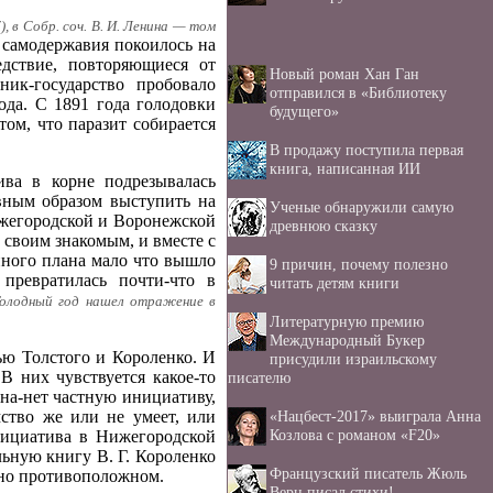
), в Собр. соч. В. И. Ленина — том
 самодержавия покоилось на
едствие, повторяющиеся от
Новый роман Хан Ган
ик-государство пробовало
отправился в «Библиотеку
ода. С 1891 года голодовки
будущего»
ом, что паразит собирается
В продажу поступила первая
книга, написанная ИИ
ва в корне подрезывалась
ивным образом выступить на
Ученые обнаружили самую
ижегородской и Воронежской
древнюю сказку
 своим знакомым, и вместе с
нного плана мало что вышло
9 причин, почему полезно
превратилась почти-что в
читать детям книги
олодный год нашел отражение в
Литературную премию
Международный Букер
ью Толстого и Короленко. И
присудили израильскому
В них чувствуется какое-то
писателю
на-нет частную инициативу,
«Нацбест-2017» выиграла Анна
мство же или не умеет, или
Козлова с романом «F20»
нициатива в Нижегородской
льную книгу В. Г. Короленко
Французский писатель Жюль
нно противоположном.
Верн писал стихи!