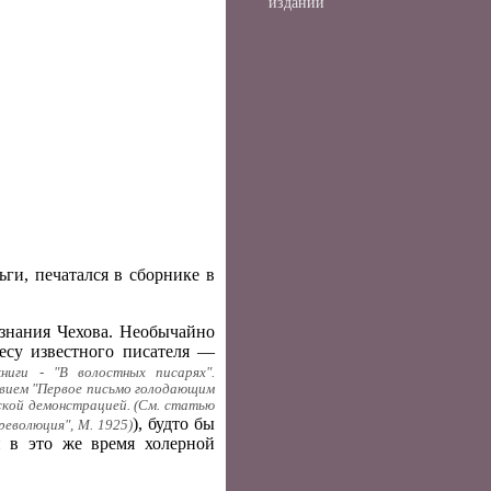
изданий
ги, печатался в сборнике в
ознания Чехова. Необычайно
ресу известного писателя —
ниги - "В волостных писарях".
лавием "Первое письмо голодающим
еской демонстрацией. (См. статью
), будто бы
революция", М. 1925)
 в это же время холерной