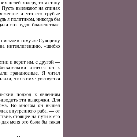
их целей холеру, то я стану
. Пусть выезжают на спинах
вежестве и что его грубые
дь я политиком, никогда бы
али сто пудов блаженства».
 письме к тому же Суворину
 на интеллигенцию, «шибко
етни и верит им, с другой —
бывательски отнесся он к
ыли грандиозные. Я читал
лохи, что в них чувствуется
ьский подход к явлениям
риводить эти выдержки. Для
лома. Во многом он вышел
знак внутреннего раба, — от
твие, стоящее на пути к его
для меня это была бы такая