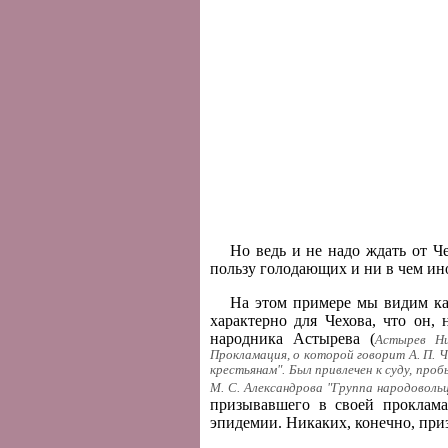
Но ведь и не надо ждать от Ч
пользу голодающих и ни в чем ин
На этом примере мы видим как
характерно для Чехова, что он,
народника Астырева (
Астырев Ни
Прокламация, о которой говорит А. П. 
крестьянам". Был привлечен к суду, пр
М. С. Александрова "Группа народовольц
призывавшего в своей проклам
эпидемии. Никаких, конечно, при