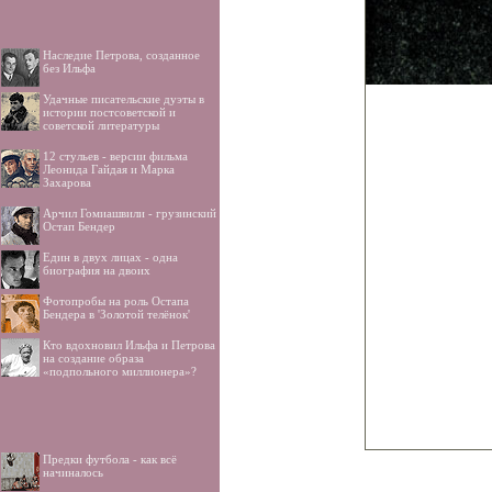
Наследие Петрова, созданное
без Ильфа
Удачные писательские дуэты в
истории постсоветской и
советской литературы
12 стульев - версии фильма
Леонида Гайдая и Марка
Захарова
Арчил Гомиашвили - грузинский
Остап Бендер
Един в двух лицах - одна
биография на двоих
Фотопробы на роль Остапа
Бендера в 'Золотой телёнок'
Кто вдохновил Ильфа и Петрова
на создание образа
«подпольного миллионера»?
Предки футбола - как всё
начиналось