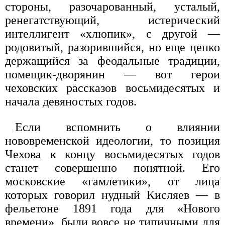
стороны, разочарованный, усталый,
ренегатствующий, истерический
интеллигент «хлюпик», с другой —
родовитый, разорившийся, но еще цепко
держащийся за феодальные традиции,
помещик-дворянин — вот герои
чеховских рассказов восьмидесятых и
начала девяностых годов.
Если вспомнить о влиянии
нововременской идеологии, то позиция
Чехова к концу восьмидесятых годов
станет совершенно понятной. Его
московские «гамлетики», от лица
которых говорил нудный Кисляев — в
фельетоне 1891 года для «Нового
времени», были вовсе не типичными для