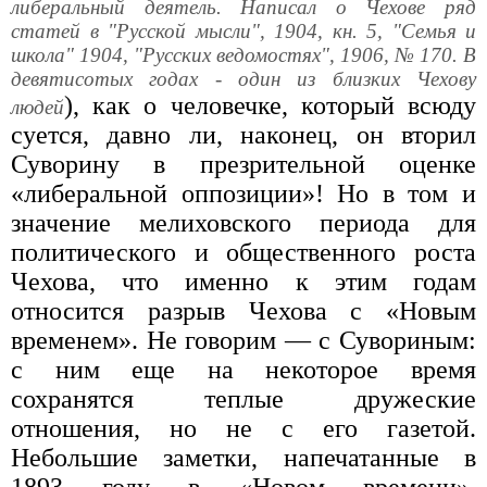
либеральный деятель. Написал о Чехове ряд
статей в "Русской мысли", 1904, кн. 5, "Семья и
школа" 1904, "Русских ведомостях", 1906, № 170. В
девятисотых годах - один из близких Чехову
), как о человечке, который всюду
людей
суется, давно ли, наконец, он вторил
Суворину в презрительной оценке
«либеральной оппозиции»! Но в том и
значение мелиховского периода для
политического и общественного роста
Чехова, что именно к этим годам
относится разрыв Чехова с «Новым
временем». Не говорим — с Сувориным:
с ним еще на некоторое время
сохранятся теплые дружеские
отношения, но не с его газетой.
Небольшие заметки, напечатанные в
1893 году в «Новом времени»,