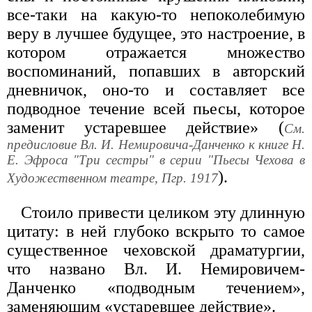
все-таки на какую-то непоколебимую
веру в лучшее будущее, это настроение, в
котором отражается множество
воспоминаний, попавших в авторский
дневничок, оно-то и составляет все
подводное течение всей пьесы, которое
заменит устаревшее действие» (
См.
предисловие Вл. И. Немировича-Данченко к книге Н.
Е. Эфроса "Три сестры" в серии "Пьесы Чехова в
).
Художественном театре, Пгр. 1917
Стоило привести целиком эту длинную
цитату: в ней глубоко вскрыто то самое
существенное чеховской драматургии,
что названо Вл. И. Немировичем-
Данченко «подводным течением»,
заменяющим «устаревшее действие».