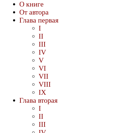
О книге
От автора
Глава первая
I
II
III
IV
V
VI
VII
VIII
IX
Глава вторая
I
II
III
IV