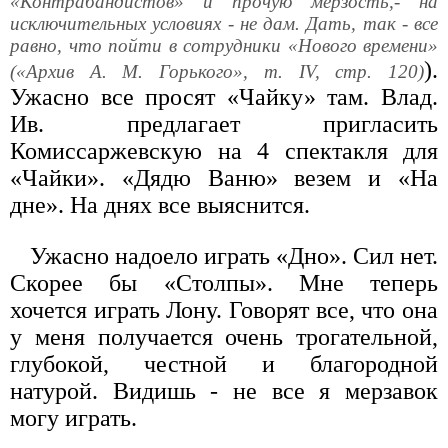
«Контрабандистов» и прочую мерзость,- на
исключительных условиях - не дам. Дать,
так
- все
равно, что пойти в сотрудники «Нового времени»
).
(«Архив А. М. Горького», т. IV, стр. 120)
Ужасно все просят «Чайку» там. Влад.
Ив. предлагает пригласить
Комиссаржевскую на 4 спектакля для
«Чайки». «Дядю Ваню» везем и «На
дне». На днях все выяснится.
Ужасно надоело играть «Дно». Сил нет.
Скорее бы «Столпы». Мне теперь
хочется играть Лону. Говорят все, что она
у меня получается очень трогательной,
глубокой, честной и благородной
натурой. Видишь - не все я мерзавок
могу играть.